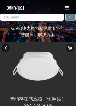
끀
ꄠ
GIVEI捷为将为您提供专业的
智能照明解决方案
낙
낒
查看详情
ꅀ
智能存在感应器（恒照度）
GSCZ24DC05