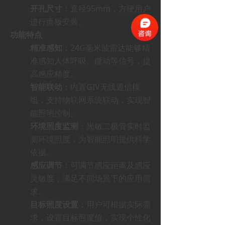
开孔尺寸
：直径95mm，方便用户
进行面板安装。
功能特点
精准感知
：24G毫米波雷达能够精
准感知人体呼吸、微动等信号，提
高感应精度。
智能联动
：内置GIV无线通信模
组，支持物联网系统联动，实现智
能照明控制。
环境照度监测
：光敏二极管实时监
测环境照度，为智能照明提供科学
依据。
感应调节
：可调节感应距离及感应
灵敏度，满足不同场景下的应用需
求。
目标照度设置
：用户可根据实际需
求，设置目标照度值，实现个性化