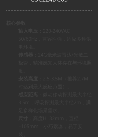
核心参数
输入电压
：220-240VAC
50/60Hz，兼容性强，适应多种供
电环境。
传感器
：24G毫米波雷达/光敏二
极管，精准感知人体存在与环境照
度。
安装高度
：2.5-3.5M（推荐2.7M
时达到最大感应范围）。
感应距离
：微动移动探测最大半径
3.5m，呼吸探测最大半径2m，满
足多样化场景需求。
尺寸
：高度H=32mm，直径
=105mm，小巧紧凑，易于安
装。