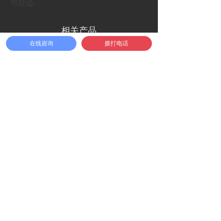
与舒适。
相关产品
¥
0.00
加入购物车
在线咨询
拨打电话
낙