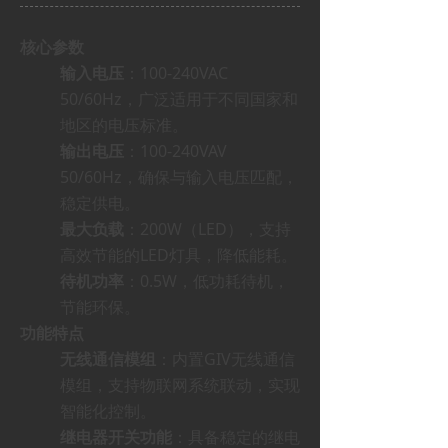
核心参数
输入电压
：100-240VAC
50/60Hz，广泛适用于不同国家和
地区的电压标准。
输出电压
：100-240VAV
50/60Hz，确保与输入电压匹配，
稳定供电。
最大负载
：200W（LED），支持
高效节能的LED灯具，降低能耗。
待机功率
：0.5W，低功耗待机，
节能环保。
功能特点
无线通信模组
：内置GIV无线通信
模组，支持物联网系统联动，实现
智能化控制。
继电器开关功能
：具备稳定的继电