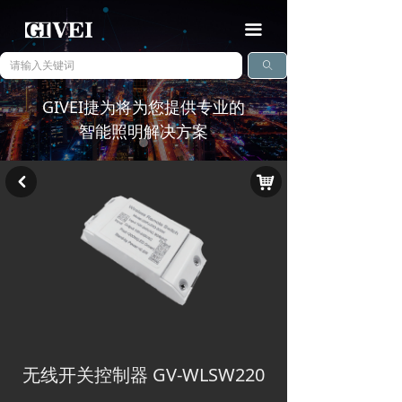
끀
ꄠ
GIVEI捷为将为您提供专业的
智能照明解决方案
낙
낒
查看详情
ꅀ
无线开关控制器 GV-WLSW220