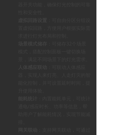
器开关功能，确保灯光控制的可靠
性和安全性。
虚拟回路设置
：可自由分区分组设
置虚拟回路，方便用户根据实际需
求进行灯光布局和控制。
场景模式储存
：可储存32个场景
模式，搭配控制面板一键切换场
景，满足不同场景下的灯光需求。
人体感应联动
：可联动人体感应
器，实现人来灯亮、人走灯灭的智
能化控制，并可设置延时时间，提
升使用体验。
能耗统计
：内置能耗单元，可统计
通电/感应时长、功率等信息，帮
助用户了解能耗情况，实现节能减
排。
网关联动
：支持网关联动，可通过