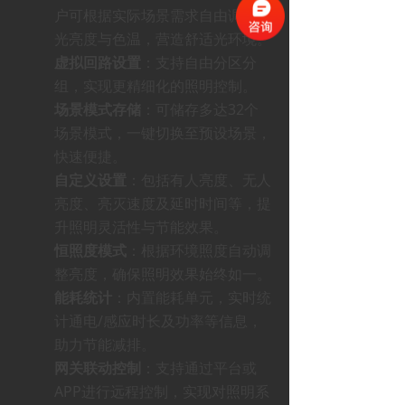
户可根据实际场景需求自由调整灯
光亮度与色温，营造舒适光环境。
虚拟回路设置
：支持自由分区分
组，实现更精细化的照明控制。
场景模式存储
：可储存多达32个
场景模式，一键切换至预设场景，
快速便捷。
自定义设置
：包括有人亮度、无人
亮度、亮灭速度及延时时间等，提
升照明灵活性与节能效果。
恒照度模式
：根据环境照度自动调
整亮度，确保照明效果始终如一。
能耗统计
：内置能耗单元，实时统
计通电/感应时长及功率等信息，
助力节能减排。
网关联动控制
：支持通过平台或
APP进行远程控制，实现对照明系