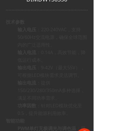
技术参数
输入电压
：220-240VAC，支持
50/60Hz交流电源，确保全球范围
内的广泛适用性。
输入电流
：0.14A，高效节能，降
低运行成本。
输出电压
：9-42V（最大55V），
可根据LED模块需求灵活调节。
输出电流
：提供
150/230/280/350mA多种选择，
满足不同功率需求。
功率因数
：针对LED模块优化至
0.5，提升能源利用效率。
智能功能
PWM单灯无极调光与调色温
：用