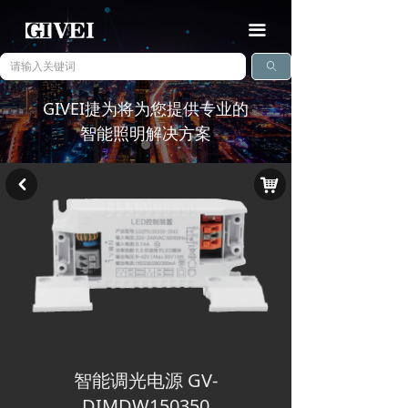
끀
ꄠ
GIVEI捷为将为您提供专业的
智能照明解决方案
낙
낒
查看详情
ꅀ
智能调光电源 GV-
DIMDW150350