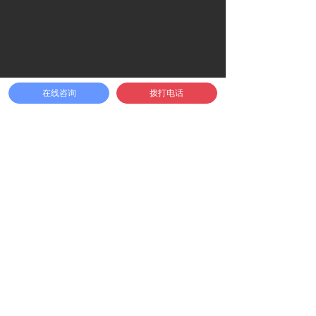
¥
0.00
加入购物车
在线咨询
拨打电话
낙
北京市海淀区紫雀路33号院联动天翼大厦3层
info@givei.com.cn
15712855162