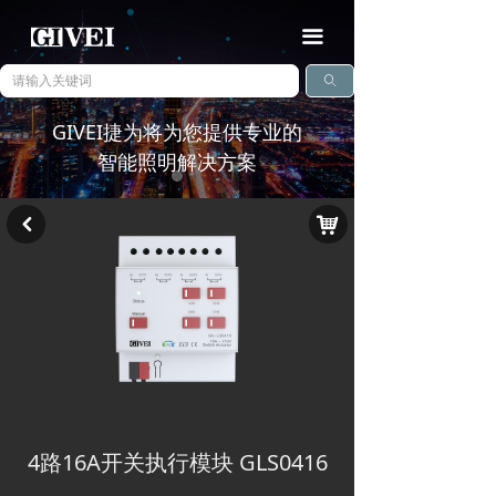
끀
ꄠ
GIVEI捷为将为您提供专业的
智能照明解决方案
낙
낒
查看详情
ꅀ
4路16A开关执行模块 GLS0416