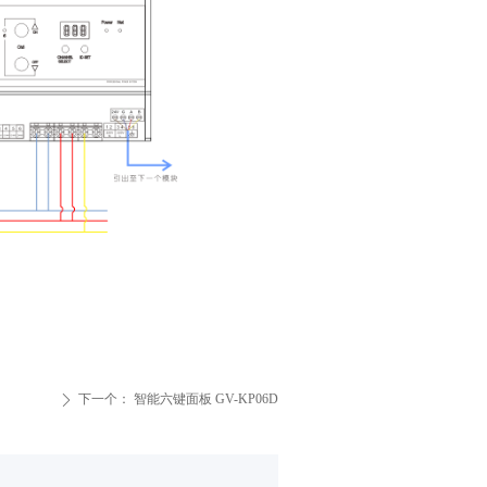
下一个：
智能六键面板 GV-KP06D
ꄲ