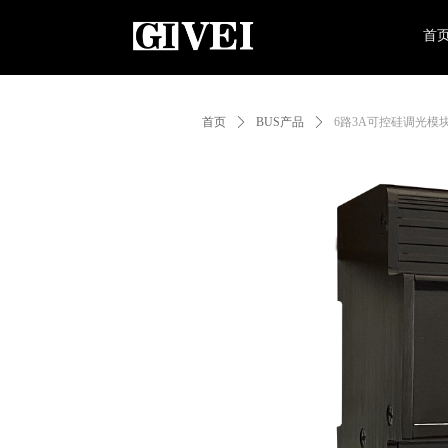
首
首页
ꄲ
BUS产品
ꄲ
6路3A可控硅调光模块 G