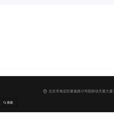
北京市海淀区紫雀路33号院联动天翼大厦
끠
搜索